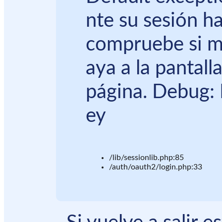
nte su sesión ha
compruebe si m
aya a la pantall
página. Debug: 
ey
/lib/sessionlib.php:85
/auth/oauth2/login.php:33