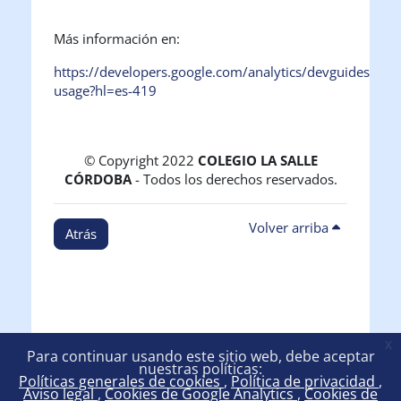
Más información en:
https://developers.google.com/analytics/devguides/colle
usage?hl=es-419
© Copyright 2022
COLEGIO LA SALLE
CÓRDOBA
- Todos los derechos reservados.
Volver arriba
Atrás
x
Para continuar usando este sitio web, debe aceptar
nuestras políticas:
Políticas generales de cookies
Política de privacidad
Aviso legal
Cookies de Google Analytics
Cookies de